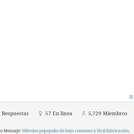
K
Respuestas
57
En línea
5,729
Miembros
mo Mensaje:
Válvulas pepepako de bajo consumo y fácil fabricación.