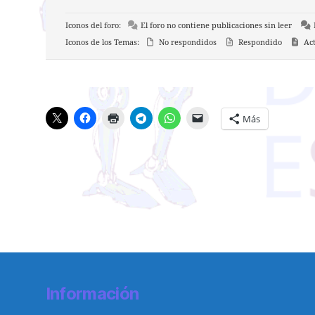
Iconos del foro:
El foro no contiene publicaciones sin leer
E
Iconos de los Temas:
No respondidos
Respondido
Act
Más
Información