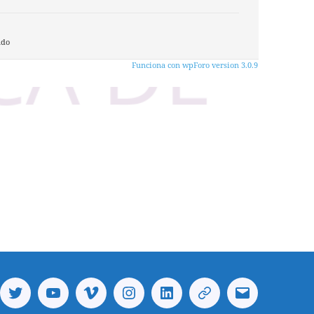
ado
Funciona con wpForo version 3.0.9
ebook
Twitter
Youtube
Vimeo
Instagram
Linkedin
Telegram
Correo