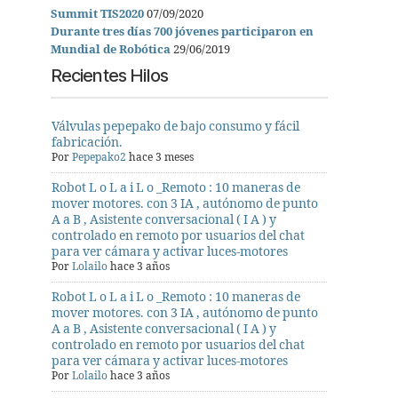
Summit TIS2020
07/09/2020
Durante tres días 700 jóvenes participaron en
Mundial de Robótica
29/06/2019
Recientes Hilos
Válvulas pepepako de bajo consumo y fácil
fabricación.
Por
Pepepako2
hace 3 meses
Robot L o L a i L o _Remoto : 10 maneras de
mover motores. con 3 IA , autónomo de punto
A a B , Asistente conversacional ( I A ) y
controlado en remoto por usuarios del chat
para ver cámara y activar luces-motores
Por
Lolailo
hace 3 años
Robot L o L a i L o _Remoto : 10 maneras de
mover motores. con 3 IA , autónomo de punto
A a B , Asistente conversacional ( I A ) y
controlado en remoto por usuarios del chat
para ver cámara y activar luces-motores
Por
Lolailo
hace 3 años