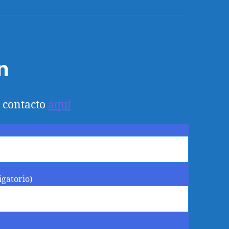
electrónico
n
 contacto
aquí
igatorio)