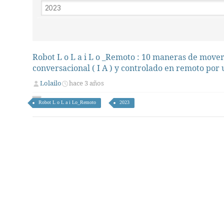
Robot L o L a i L o _Remoto : 10 maneras de mover 
conversacional ( I A ) y controlado en remoto por
Lolailo
hace 3 años
Robot L o L a i Lo_Remoto
2023