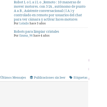
Robot L o L a i L o _Remoto : 10 maneras de
mover motores. con 3 IA , autónomo de punto
A a B , Asistente conversacional ( I A ) y
controlado en remoto por usuarios del chat
para ver cámara y activar luces-motores
Por
Lolailo
hace 3 años
Robots para limpiar cristales
Por
Emma_96
hace 4 años
Últimos Mensajes
Publicaciones sin leer
Etiquetas