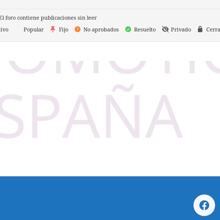
l foro contiene publicaciones sin leer
ivo
Popular
Fijo
No aprobados
Resuelto
Privado
Cerr
Fac