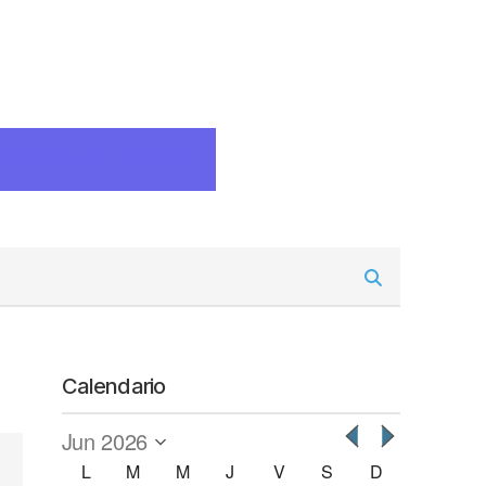
ESCRIBE ARTICULOS
Calendario
L
M
M
J
V
S
D