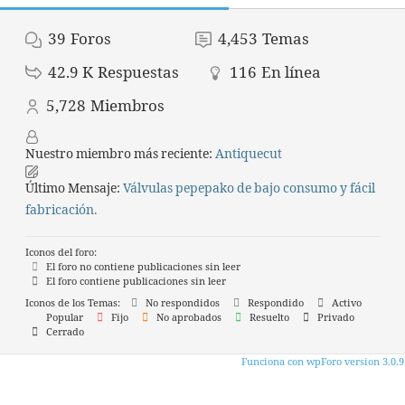
39
Foros
4,453
Temas
42.9 K
Respuestas
116
En línea
5,728
Miembros
Nuestro miembro más reciente:
Antiquecut
Último Mensaje:
Válvulas pepepako de bajo consumo y fácil
fabricación.
Iconos del foro:
El foro no contiene publicaciones sin leer
El foro contiene publicaciones sin leer
Iconos de los Temas:
No respondidos
Respondido
Activo
Popular
Fijo
No aprobados
Resuelto
Privado
Cerrado
Funciona con wpForo version 3.0.9