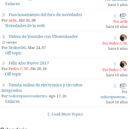
Enlaces
hace 3 años
Funcionamiento del foro de novedades
Por
arde
, Abr 01, 08
Por arde
Novedades de la web
hace 18 años
Videos de Youtube con VDownloader
(2 viendo)
Por Pedro C. W.
Por
DrakerDG
, Mar 24, 07
hace 6 años
Off-topic
Feliz Año Nuevo 2017
Por
Pedro C. W.
, Dic 28, 16
Por Pedro C. W.
Off-topic
hace 10 años
Tienda online de electrónica y circuitos
integrados
Por
Por
todorepuestoselectro
, Ago 17, 16
todorepuestose...
Enlaces
hace 10 años
Load More Topics