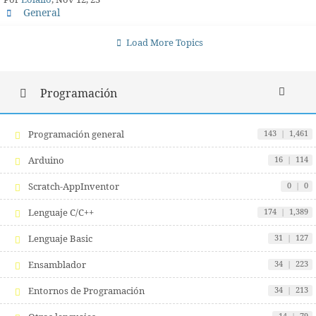
Por
Lolailo
, Nov 12, 23
General
Load More Topics
Programación
Programación general
143
|
1,461
Arduino
16
|
114
Scratch-AppInventor
0
|
0
Lenguaje C/C++
174
|
1,389
Lenguaje Basic
31
|
127
Ensamblador
34
|
223
Entornos de Programación
34
|
213