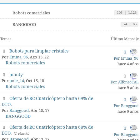
Robots comerciales
103
|
1,123
BANGGOOD
74
|
88
Temas
Último Mensaje
Robots para limpiar cristales
Por
Emma_96
, Ago 13, 22
Por Emma_96
Robots comerciales
hace 4 años
monty
Por
pole_14
, Oct 15, 10
Por AlfonsoCAL
Robots comerciales
hace 9 años
Oferta de RC Cuatricóptero hasta 69% de
DTO.
Por Banggood
Por
Banggood
, Abr 18, 17
hace 9 años
BANGGOOD
Oferta de RC Cuatricóptero hasta 68% de
DTO.
(1 viendo)
Por Banggood
Por
Banggood
, Abr 13, 17