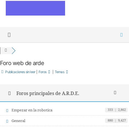
ESCRIBE ARTICULOS
Foro web de arde
Publicaciones sin leer
|
Foros
|
Temas
Foros principales de A.R.D.E.
Empezar en la robotica
333
|
2,862
General
880
|
9,427