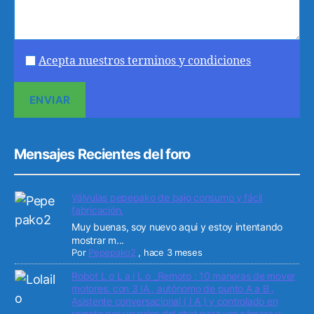
Acepta nuestros terminos y condiciones
Mensajes Recientes del foro
Válvulas pepepako de bajo consumo y fácil
fabricación.
Muy buenas, soy nuevo aqui y estoy intentando
mostrar m...
Por
Pepepako2
,
hace 3 meses
Robot L o L a i L o _Remoto : 10 maneras de mover
motores. con 3 IA , autónomo de punto A a B ,
Asistente conversacional ( I A ) y controlado en
remoto por usuarios del chat para ver cámara y