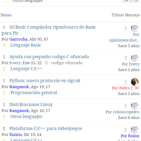
Otros lenguajes
14
|
79
Temas
Último Mensaje
GCBasic Compilador OpenSource de Basic
para Pic
Por
Por
Garrocha
, Abr 05, 07
opinionesrobot...
Lenguaje Basic
hace 3 años
Ayuda con pequeño codigo C ofuscado
Por
lvwrz
, Ene 15, 22
codigo ofuscado
Por lvwrz
Lenguaje C/C++
hace 5 años
Python: nuevo protocolo en sigrok
Por
Ranganok
, Ago 19, 17
Por Pedro C. W.
Programación general
hace 5 años
Distribuciones Linux
Por
Ranganok
, Ago 18, 17
Por robolocopedro
Otros lenguajes
hace 6 años
Plataforma C/C++ para videojuegos
Por
fusion
, Dic 19, 14
Por fusion
Lenguaje C/C++