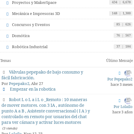
Proyectos y MakerSpace
434
|
6,678
Mecánica e Impresoras 3D
148
|
1,300
Concursos y Eventos
85
|
626
Domótica
76
|
567
Robótica Industrial
37
|
184
Temas
Último Mensaje
Válvulas pepepako de bajo consumo y
fácil fabricación.
Por Pepepako2
Por
Pepepako2
, Abr 27
hace 3 meses
Empezar en la robotica
Robot L o L a i L o _Remoto : 10 maneras
de mover motores. con 3 IA , autónomo de
Por Lolailo
punto A a B , Asistente conversacional ( I A ) y
hace 3 años
controlado en remoto por usuarios del chat
para ver cámara y activar luces-motores
(3 viendo)