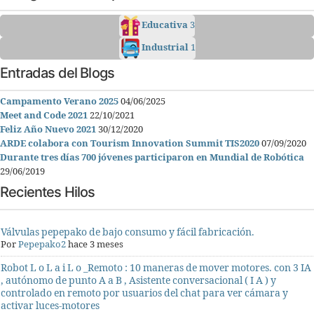
Educativa
3
Industrial
1
Entradas del Blogs
Campamento Verano 2025
04/06/2025
Meet and Code 2021
22/10/2021
Feliz Año Nuevo 2021
30/12/2020
ARDE colabora con Tourism Innovation Summit TIS2020
07/09/2020
Durante tres días 700 jóvenes participaron en Mundial de Robótica
29/06/2019
Recientes Hilos
Válvulas pepepako de bajo consumo y fácil fabricación.
Por
Pepepako2
hace 3 meses
Robot L o L a i L o _Remoto : 10 maneras de mover motores. con 3 IA
, autónomo de punto A a B , Asistente conversacional ( I A ) y
controlado en remoto por usuarios del chat para ver cámara y
activar luces-motores