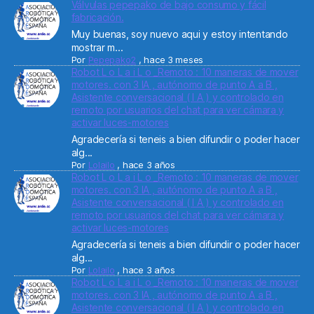
Válvulas pepepako de bajo consumo y fácil
fabricación.
Muy buenas, soy nuevo aqui y estoy intentando
mostrar m...
Por
Pepepako2
,
hace 3 meses
Robot L o L a i L o _Remoto : 10 maneras de mover
motores. con 3 IA , autónomo de punto A a B ,
Asistente conversacional ( I A ) y controlado en
remoto por usuarios del chat para ver cámara y
activar luces-motores
Agradecería si teneis a bien difundir o poder hacer
alg...
Por
Lolailo
,
hace 3 años
Robot L o L a i L o _Remoto : 10 maneras de mover
motores. con 3 IA , autónomo de punto A a B ,
Asistente conversacional ( I A ) y controlado en
remoto por usuarios del chat para ver cámara y
activar luces-motores
Agradecería si teneis a bien difundir o poder hacer
alg...
Por
Lolailo
,
hace 3 años
Robot L o L a i L o _Remoto : 10 maneras de mover
motores. con 3 IA , autónomo de punto A a B ,
Asistente conversacional ( I A ) y controlado en