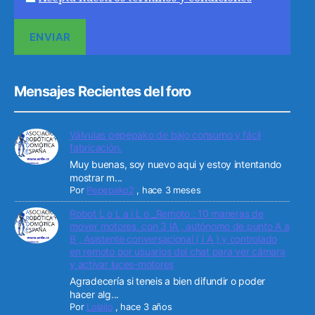
Mensajes Recientes del foro
Válvulas pepepako de bajo consumo y fácil
fabricación.
Muy buenas, soy nuevo aqui y estoy intentando
mostrar m...
Por
Pepepako2
,
hace 3 meses
Robot L o L a i L o _Remoto : 10 maneras de
mover motores. con 3 IA , autónomo de punto A a
B , Asistente conversacional ( I A ) y controlado
en remoto por usuarios del chat para ver cámara
y activar luces-motores
Agradecería si teneis a bien difundir o poder
hacer alg...
Por
Lolailo
,
hace 3 años