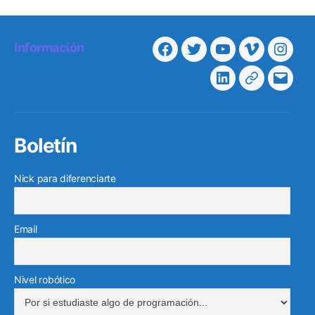
Información
Facebook
Twitter
Youtube
Vimeo
Insta
Linkedin
Telegram
Corre
electr
Boletín
Nick para diferenciarte
Email
Nivel robótico