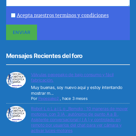
Acepta nuestros terminos y condiciones
Mensajes Recientes del foro
Válvulas pepepako de bajo consumo y fácil
fabricación.
Muy buenas, soy nuevo aqui y estoy intentando
mostrar m...
Por
Pepepako2
,
hace 3 meses
Robot L o L a i L o _Remoto : 10 maneras de mover
motores. con 3 IA , autónomo de punto A a B ,
Asistente conversacional ( I A ) y controlado en
remoto por usuarios del chat para ver cámara y
activar luces-motores