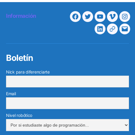
Información
Facebook
Twitter
Youtube
Vimeo
Ins
Linkedin
Telegra
Cor
elec
Boletín
Nick para diferenciarte
Email
Nivel robótico