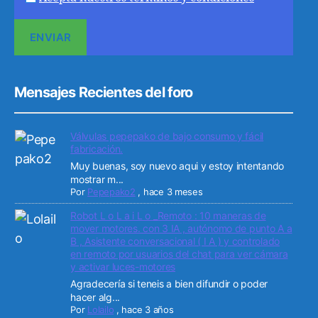
Mensajes Recientes del foro
Válvulas pepepako de bajo consumo y fácil
fabricación.
Muy buenas, soy nuevo aqui y estoy intentando
mostrar m...
Por
Pepepako2
,
hace 3 meses
Robot L o L a i L o _Remoto : 10 maneras de
mover motores. con 3 IA , autónomo de punto A a
B , Asistente conversacional ( I A ) y controlado
en remoto por usuarios del chat para ver cámara
y activar luces-motores
Agradecería si teneis a bien difundir o poder
hacer alg...
Por
Lolailo
,
hace 3 años