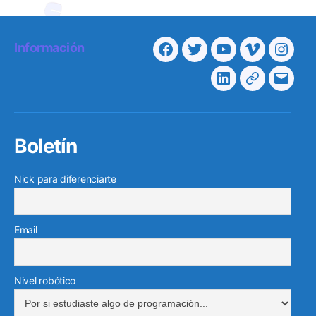
Información
Facebook
Twitter
Youtube
Vimeo
Insta
Linkedin
Telegram
Corre
electr
Boletín
Nick para diferenciarte
Email
Nivel robótico