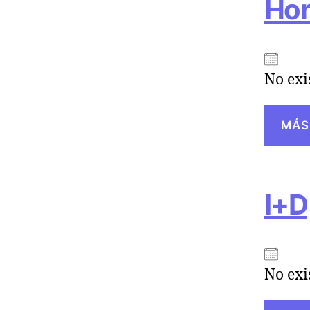
Hor
No exi
MÁS
I+D
No exi