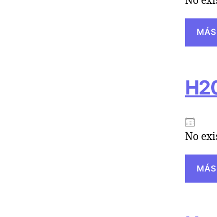
No exi
MÁS
H2
No exi
MÁS