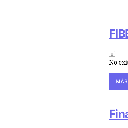
FIB
No exi
MÁS
Fin