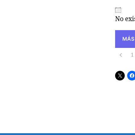
No exi
MÁS
1