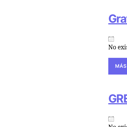
Gra
No exi
MÁS
GR