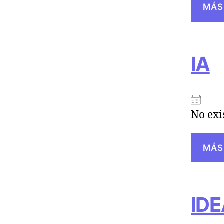
MÁS
IA
No exi
MÁS
ID