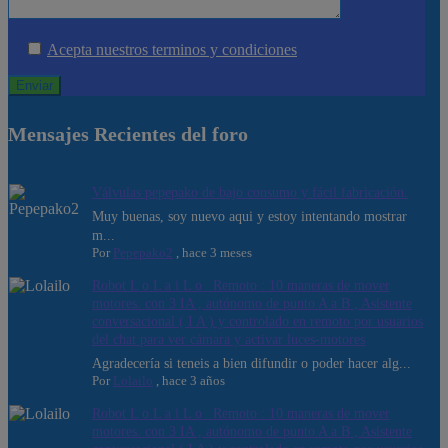
Acepta nuestros terminos y condiciones
Mensajes Recientes del foro
Válvulas pepepako de bajo consumo y fácil fabricación.
Muy buenas, soy nuevo aqui y estoy intentando mostrar
m...
Por
Pepepako2
,
hace 3 meses
Robot L o L a i L o _Remoto : 10 maneras de mover
motores. con 3 IA , autónomo de punto A a B , Asistente
conversacional ( I A ) y controlado en remoto por usuarios
del chat para ver cámara y activar luces-motores
Agradecería si teneis a bien difundir o poder hacer alg...
Por
Lolailo
,
hace 3 años
Robot L o L a i L o _Remoto : 10 maneras de mover
motores. con 3 IA , autónomo de punto A a B , Asistente