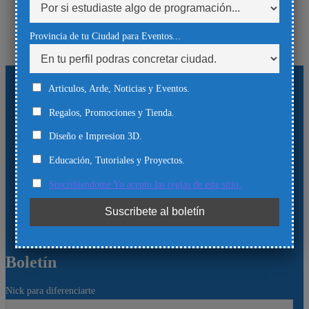
Provincia de tu Ciudad para Eventos...
Información
Articulos, Arde, Noticias y Eventos.
Facebook
Regalos, Promociones y Tienda.
Twitter
Youtube
Diseño e Impresion 3D.
Vimeo
Educación, Tutoriales y Proyectos.
Instagram
Suscribiendome Yo acepto las reglas de este sitio.
Linkedin
Telegram
Correo
electrónico
Boletín
Nick para diferenciarte