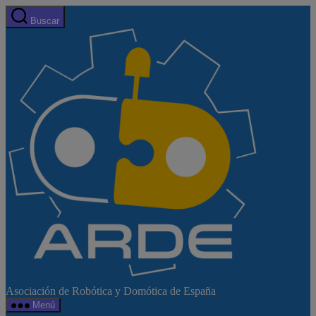
Saltar
Buscar
al
Web
contenido
de
ARDE
Asociación de Robótica y Domótica de España
Menú