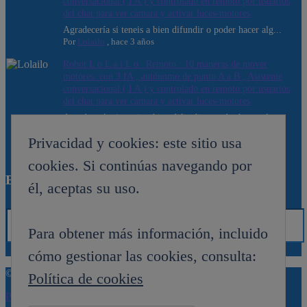
conversacional ( I A ) y controlado en remoto por usuarios
del chat para ver cámara y activar luces-motores
Agradecería si teneis a bien difundir o poder hacer alg...
Por
Lolailo
,
hace 3 años
Robot L o L a i L o _Remoto : 10 maneras de mover
motores. con 3 IA , autónomo de punto A a B , Asistente
conversacional ( I A ) y controlado en remoto por usuarios
del chat para ver cámara y activar luces-motores
Agradecería si teneis a bien difundir o poder hacer alg...
Por
Lolailo
,
hace 3 años
Privacidad y cookies: este sitio usa
cookies. Si continúas navegando por
Búsqueda del Foro
él, aceptas su uso.
Para obtener más información, incluido
cómo gestionar las cookies, consulta:
© 2026
Web de ARDE
Política de cookies
Política de privacidad