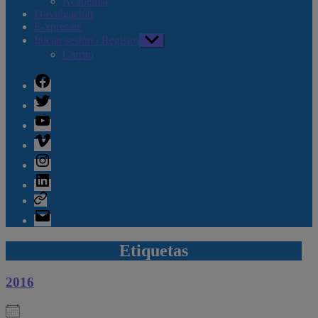
Academia
D-ivulgación
E-xpresate
Iniciar sesión / Registro
Mostrar
el
Carrito
submenú
Facebook
Twitter
Youtube
Vimeo
Instagram
Linkedin
Telegram
Correo
electrónico
Etiquetas
2016