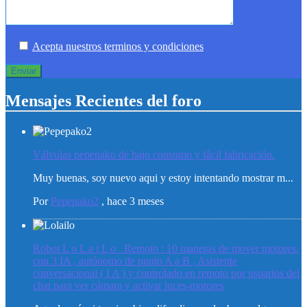
Acepta nuestros terminos y condiciones
Mensajes Recientes del foro
Válvulas pepepako de bajo consumo y fácil fabricación.
Muy buenas, soy nuevo aqui y estoy intentando mostrar m...
Por
Pepepako2
,
hace 3 meses
Robot L o L a i L o _Remoto : 10 maneras de mover motores.
con 3 IA , autónomo de punto A a B , Asistente
conversacional ( I A ) y controlado en remoto por usuarios del
chat para ver cámara y activar luces-motores