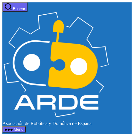
Saltar
Buscar
al
Web
contenido
de
ARDE
Asociación de Robótica y Domótica de España
Menú