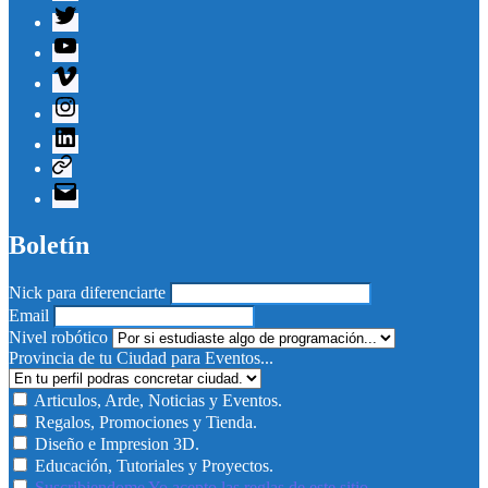
Twitter
Youtube
Vimeo
Instagram
Linkedin
Telegram
Correo
electrónico
Boletín
Nick para diferenciarte
Email
Nivel robótico
Provincia de tu Ciudad para Eventos...
Articulos, Arde, Noticias y Eventos.
Regalos, Promociones y Tienda.
Diseño e Impresion 3D.
Educación, Tutoriales y Proyectos.
Suscribiendome Yo acepto las reglas de este sitio.