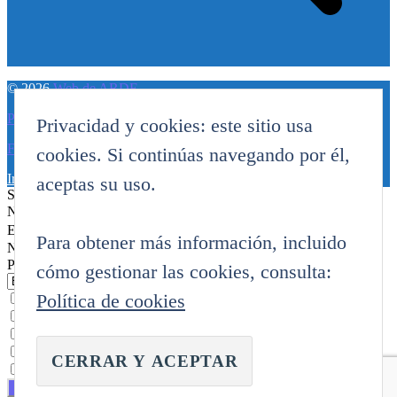
© 2026
Web de ARDE
Política de privacidad
Privacidad y cookies: este sitio usa
Funciona con WordPress
cookies. Si continúas navegando por él,
Ir arriba
↑
Subir
↑
aceptas su uso.
Suscribete y Recibe Mucho a Cambio
Nick para diferenciarte
Email
Para obtener más información, incluido
Nivel robótico
Provincia de tu Ciudad para Eventos...
cómo gestionar las cookies, consulta:
Política de cookies
Articulos, Arde, Noticias y Eventos.
Regalos, Promociones y Tienda.
Diseño e Impresion 3D.
Educación, Tutoriales y Proyectos.
Suscribiendome Yo acepto las reglas de este sitio.