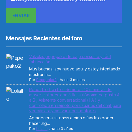
Mensajes Recientes del foro
Válvulas pepepako de bajo consumo y fácil
fabricación.
Muy buenas, soy nuevo aqui y estoy intentando
mostrar m...
Por
Pepepako2
,
hace 3 meses
Robot L o L a i L o _Remoto : 10 maneras de
mover motores. con 3 IA , autónomo de punto A
a B , Asistente conversacional ( I A ) y
controlado en remoto por usuarios del chat para
ver cámara y activar luces-motores
Agradecería si teneis a bien difundir o poder
hacer alg...
Por
Lolailo
,
hace 3 años