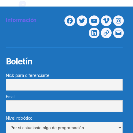
Información
Facebook
Twitter
Youtube
Vimeo
Insta
Linkedin
Telegram
Corre
electr
Boletín
Nick para diferenciarte
Email
Nivel robótico