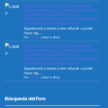
Robot L o L a i L o _Remoto : 10 maneras de
mover motores. con 3 IA , autónomo de punto A
a B , Asistente conversacional ( I A ) y
controlado en remoto por usuarios del chat para
ver cámara y activar luces-motores
Agradecería si teneis a bien difundir o poder
hacer alg...
Por
Lolailo
,
hace 3 años
Robot L o L a i L o _Remoto : 10 maneras de
mover motores. con 3 IA , autónomo de punto A
a B , Asistente conversacional ( I A ) y
controlado en remoto por usuarios del chat para
ver cámara y activar luces-motores
Agradecería si teneis a bien difundir o poder
hacer alg...
Por
Lolailo
,
hace 3 años
Búsqueda del Foro