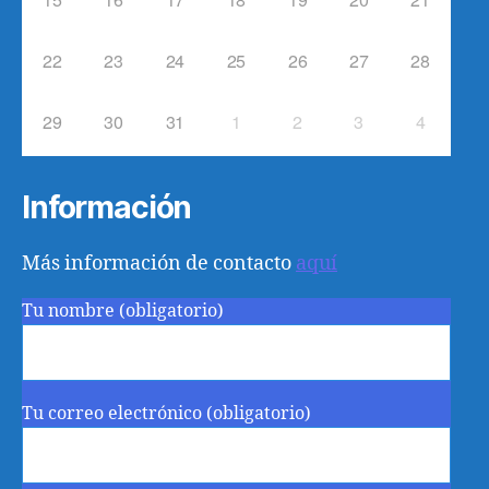
22
23
24
25
26
27
28
29
30
31
1
2
3
4
Información
Más información de contacto
aquí
Tu nombre (obligatorio)
Tu correo electrónico (obligatorio)