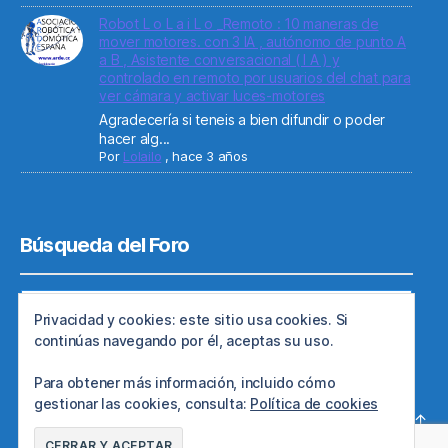
Robot L o L a i L o _Remoto : 10 maneras de
mover motores. con 3 IA , autónomo de punto A
a B , Asistente conversacional ( I A ) y
controlado en remoto por usuarios del chat para
ver cámara y activar luces-motores
Agradecería si teneis a bien difundir o poder
hacer alg...
Por
Lolailo
,
hace 3 años
Búsqueda del Foro
Privacidad y cookies: este sitio usa cookies. Si
continúas navegando por él, aceptas su uso.
Para obtener más información, incluido cómo
gestionar las cookies, consulta:
Política de cookies
© 2026
Web de ARDE
Subir
↑