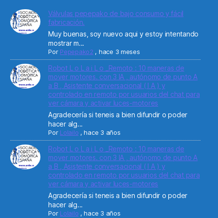
Válvulas pepepako de bajo consumo y fácil
fabricación.
Muy buenas, soy nuevo aqui y estoy intentando
mostrar m...
Por
Pepepako2
,
hace 3 meses
Robot L o L a i L o _Remoto : 10 maneras de
mover motores. con 3 IA , autónomo de punto A
a B , Asistente conversacional ( I A ) y
controlado en remoto por usuarios del chat para
ver cámara y activar luces-motores
Agradecería si teneis a bien difundir o poder
hacer alg...
Por
Lolailo
,
hace 3 años
Robot L o L a i L o _Remoto : 10 maneras de
mover motores. con 3 IA , autónomo de punto A
a B , Asistente conversacional ( I A ) y
controlado en remoto por usuarios del chat para
ver cámara y activar luces-motores
Agradecería si teneis a bien difundir o poder
hacer alg...
Por
Lolailo
,
hace 3 años