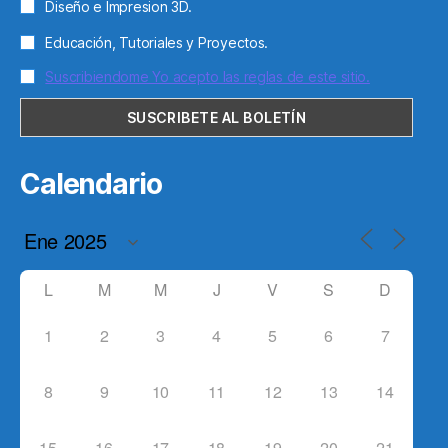
Diseño e Impresion 3D.
Educación, Tutoriales y Proyectos.
Suscribiendome Yo acepto las reglas de este sitio.
Calendario
L
M
M
J
V
S
D
1
2
3
4
5
6
7
8
9
10
11
12
13
14
15
16
17
18
19
20
21