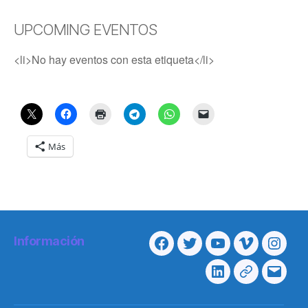
UPCOMING EVENTOS
<li>No hay eventos con esta etiqueta</li>
Más
Información
Facebook
Twitter
Youtube
Vimeo
Insta
Linkedin
Telegram
Corre
electr