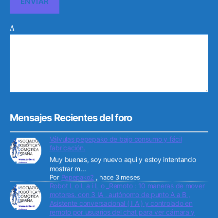
Δ
Mensajes Recientes del foro
Válvulas pepepako de bajo consumo y fácil
fabricación.
Muy buenas, soy nuevo aqui y estoy intentando
mostrar m...
Por
Pepepako2
,
hace 3 meses
Robot L o L a i L o _Remoto : 10 maneras de mover
motores. con 3 IA , autónomo de punto A a B ,
Asistente conversacional ( I A ) y controlado en
remoto por usuarios del chat para ver cámara y