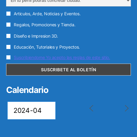
c
Articulos, Arde, Noticias y Eventos.
o
Regalos, Promociones y Tienda.
Diseño e Impresion 3D.
Educación, Tutoriales y Proyectos.
Suscribiendome Yo acepto las reglas de este sitio.
Calendario