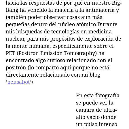
hacia las respuestas de por qué en nuestro Big-
o
Bang ha vencido la materia a la antimateria y
s
también poder observar cosas aun más
r
pequeñas dentro del núcleo atómico.Durante
a
mis búsquedas de tecnologías en medicina
y
nuclear, para mis propósitos de exploración de
o
s
la mente humana, específicamente sobre el
b
PET (Positron Emission Tomography) he
l
encontrado algo curioso relacionado con el
a
positrón (lo comparto aquí porque no está
s
directamente relacionado con mi blog
t
‘
pensabot
‘)
e
r
En esta fotografía
.
se puede ver la
cámara de ultra-
alto vacío donde
un pulso intenso