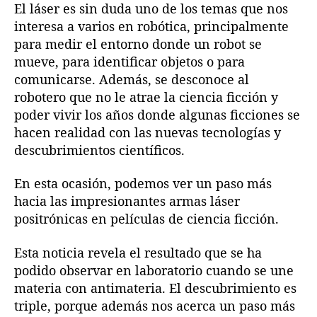
i
El láser es sin duda uno de los temas que nos
l
l
t
interesa a varios en robótica, principalmente
a
a
r
para medir el entorno donde un robot se
e
e
o
mueve, para identificar objetos o para
n
n
n
comunicarse. Además, se desconoce al
t
t
i
r
r
robotero que no le atrae la ciencia ficción y
u
a
a
poder vivir los años donde algunas ficciones se
m
d
d
,
hacen realidad con las nuevas tecnologías y
a
a
u
descubrimientos científicos.
n
p
En esta ocasión, podemos ver un paso más
a
hacia las impresionantes armas láser
s
positrónicas en películas de ciencia ficción.
o
h
Esta noticia revela el resultado que se ha
a
podido observar en laboratorio cuando se une
c
i
materia con antimateria. El descubrimiento es
a
triple, porque además nos acerca un paso más
l