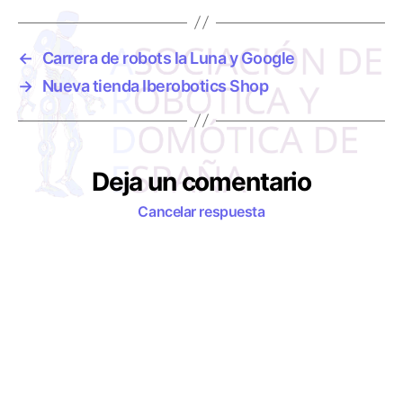
i
q
u
←
Carrera de robots la Luna y Google
e
→
Nueva tienda Iberobotics Shop
t
a
s
Deja un comentario
Cancelar respuesta