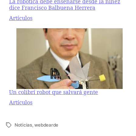
La robótica debe enseñarse desde la niñez
dice Francisco Balbuena Herrera
Respecto a
Artículos
Un colibrí robot que salvará gente
Respecto a
Artículos
Noticias
,
webdearde
E
t