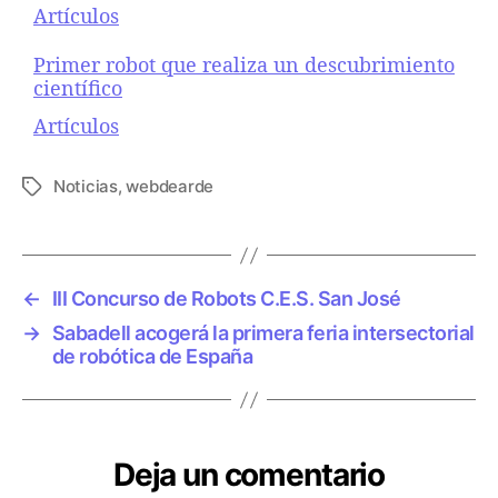
Respecto a
Artículos
Primer robot que realiza un descubrimiento
científico
Respecto a
Artículos
Noticias
,
webdearde
E
t
i
q
u
←
III Concurso de Robots C.E.S. San José
e
→
Sabadell acogerá la primera feria intersectorial
t
de robótica de España
a
s
Deja un comentario