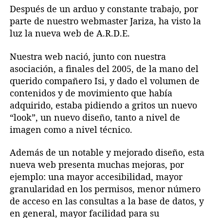
a
a
p
Después de un arduo y constante trabajo, por
e
e
o
parte de nuestro webmaster Jariza, ha visto la
n
n
r
luz la nueva web de A.R.D.E.
t
t
t
r
r
a
a
a
Nuestra web nació, junto con nuestra
l
d
d
asociación, a finales del 2005, de la mano del
a
a
querido compañero Isi, y dado el volumen de
contenidos y de movimiento que había
adquirido, estaba pidiendo a gritos un nuevo
“look”, un nuevo diseño, tanto a nivel de
imagen como a nivel técnico.
Además de un notable y mejorado diseño, esta
nueva web presenta muchas mejoras, por
ejemplo: una mayor accesibilidad, mayor
granularidad en los permisos, menor número
de acceso en las consultas a la base de datos, y
en general, mayor facilidad para su