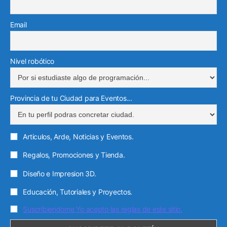
i
a
e
m
n
m
l
Email
e
c
t
Nivel robótico
r
ó
Provincia de tu Ciudad para Eventos...
n
i
c
Articulos, Arde, Noticias y Eventos.
o
Regalos, Promociones y Tienda.
Diseño e Impresion 3D.
Educación, Tutoriales y Proyectos.
Suscribiendome Yo acepto las reglas de este sitio.