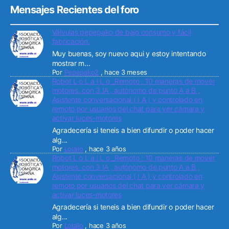
Mensajes Recientes del foro
Válvulas pepepako de bajo consumo y fácil
fabricación.
Muy buenas, soy nuevo aqui y estoy intentando
mostrar m...
Por
Pepepako2
,
hace 3 meses
Robot L o L a i L o _Remoto : 10 maneras de mover
motores. con 3 IA , autónomo de punto A a B ,
Asistente conversacional ( I A ) y controlado en
remoto por usuarios del chat para ver cámara y
activar luces-motores
Agradecería si teneis a bien difundir o poder hacer
alg...
Por
Lolailo
,
hace 3 años
Robot L o L a i L o _Remoto : 10 maneras de mover
motores. con 3 IA , autónomo de punto A a B ,
Asistente conversacional ( I A ) y controlado en
remoto por usuarios del chat para ver cámara y
activar luces-motores
Agradecería si teneis a bien difundir o poder hacer
alg...
Por
Lolailo
,
hace 3 años