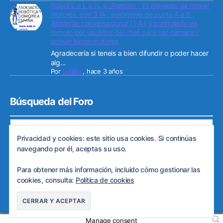
Robot L o L a i L o _Remoto : 10 maneras de mover
motores. con 3 IA , autónomo de punto A a B ,
Asistente conversacional ( I A ) y controlado en
remoto por usuarios del chat para ver cámara y
activar luces-motores
Agradecería si teneis a bien difundir o poder hacer
alg...
Por
Lolailo
,
hace 3 años
Búsqueda del Foro
Privacidad y cookies: este sitio usa cookies. Si continúas
navegando por él, aceptas su uso.
Para obtener más información, incluido cómo gestionar las
© 2026
Web de ARDE
Subir
↑
cookies, consulta:
Política de cookies
Política de privacidad
Manage consent