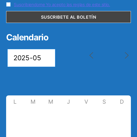
Suscribiendome Yo acepto las reglas de este sitio.
Calendario
L
M
M
J
V
S
D
28
29
30
1
2
3
4
5
6
7
8
9
10
11
12
13
14
15
16
17
18