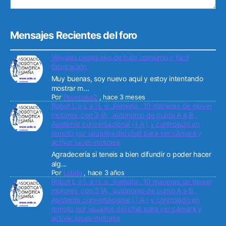
Mensajes Recientes del foro
Válvulas pepepako de bajo consumo y fácil
fabricación.
Muy buenas, soy nuevo aqui y estoy intentando
mostrar m...
Por
Pepepako2
,
hace 3 meses
Robot L o L a i L o _Remoto : 10 maneras de mover
motores. con 3 IA , autónomo de punto A a B ,
Asistente conversacional ( I A ) y controlado en
remoto por usuarios del chat para ver cámara y
activar luces-motores
Agradecería si teneis a bien difundir o poder hacer
alg...
Por
Lolailo
,
hace 3 años
Robot L o L a i L o _Remoto : 10 maneras de mover
motores. con 3 IA , autónomo de punto A a B ,
Asistente conversacional ( I A ) y controlado en
remoto por usuarios del chat para ver cámara y
activar luces-motores