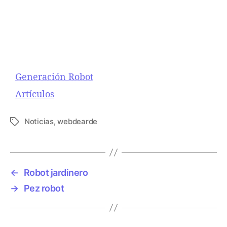
Generación Robot
Respecto a
Artículos
Noticias
,
webdearde
E
t
i
q
u
←
Robot jardinero
e
→
Pez robot
t
a
s