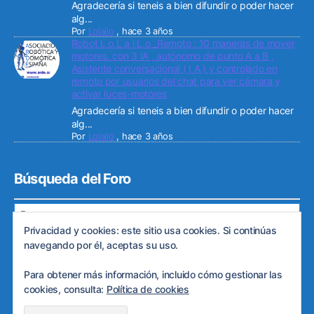
Agradecería si teneis a bien difundir o poder hacer
alg...
Por
Lolailo
,
hace 3 años
Robot L o L a i L o _Remoto : 10 maneras de mover
motores. con 3 IA , autónomo de punto A a B ,
Asistente conversacional ( I A ) y controlado en
remoto por usuarios del chat para ver cámara y
activar luces-motores
Agradecería si teneis a bien difundir o poder hacer
alg...
Por
Lolailo
,
hace 3 años
Búsqueda del Foro
Privacidad y cookies: este sitio usa cookies. Si continúas
navegando por él, aceptas su uso.
Para obtener más información, incluido cómo gestionar las
© 2026
Web de ARDE
Subir
↑
cookies, consulta:
Política de cookies
Política de privacidad