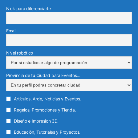
e
g
e
o
r
e
r
Nick para diferenciarte
d
r
o
k
a
i
a
e
m
n
m
l
Email
e
c
t
Nivel robótico
r
ó
Provincia de tu Ciudad para Eventos...
n
i
c
Articulos, Arde, Noticias y Eventos.
o
Regalos, Promociones y Tienda.
Diseño e Impresion 3D.
Educación, Tutoriales y Proyectos.