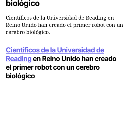
a
a
biológico
n
e
e
n
n
Científicos de la Universidad de Reading en
t
t
Reino Unido han creado el primer robot con un
r
r
cerebro biológico.
a
a
d
d
a
a
Científicos de la Universidad de
Reading
en Reino Unido han creado
el primer robot con un cerebro
biológico