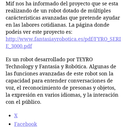
o
Mif nos ha informado del proyecto que se esta
l
l
,
realizando de un robot dotado de múltiples
a
a
r
carácteristicas avanzadas que pretende ayudar
e
e
o
en las labores cotidianas. La página donde
n
n
b
podeis ver este proyecto es:
t
t
o
r
r
http://www.fantasiayrobotica.es/pdf/FYRO_SERI
t
a
a
E_3000.pdf
d
d
d
e
a
a
ú
Es un robot desarrollado por TEYRO
l
Technology y Fantasia y Robótica. Algunas de
t
las funciones avanzadas de este robot son la
i
capacidad para entender conversaciones de
m
voz, el reconocimiento de presonas y objetos,
a
la expresión en varios idiomas, y la interación
g
con el público.
e
n
e
X
r
Facebook
a