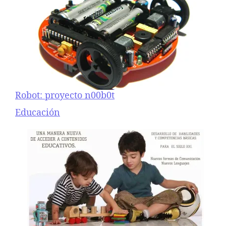
Robot: proyecto n00b0t
Respecto a
Educación