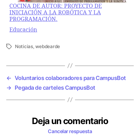
COCINA DE AUTOR: PROYECTO DE
INICIACIÓN A LA ROBÓTICA Y LA
PROGRAMACIÓN.
Respecto a
Educación
Noticias
,
webdearde
E
t
i
q
u
←
Voluntarios colaboradores para CampusBot
e
→
Pegada de carteles CampusBot
t
a
s
Deja un comentario
Cancelar respuesta