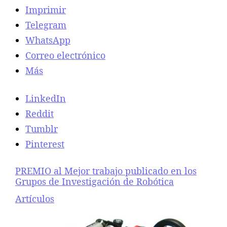
Imprimir
c
i
Telegram
ó
WhatsApp
n
Correo electrónico
Más
LinkedIn
Reddit
Tumblr
Pinterest
PREMIO al Mejor trabajo publicado en los
Grupos de Investigación de Robótica
Respecto a
Artículos