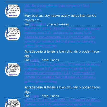
Válvulas pepepako de bajo consumo y fácil
fabricación.
Muy buenas, soy nuevo aqui y estoy intentando
mostrar m...
Por
Pepepako2
,
hace 3 meses
Robot L o L a i L o _Remoto : 10 maneras de mover
motores. con 3 IA , autónomo de punto A a B ,
Asistente conversacional ( I A ) y controlado en
remoto por usuarios del chat para ver cámara y
activar luces-motores
Agradecería si teneis a bien difundir o poder hacer
alg...
Por
Lolailo
,
hace 3 años
Robot L o L a i L o _Remoto : 10 maneras de mover
motores. con 3 IA , autónomo de punto A a B ,
Asistente conversacional ( I A ) y controlado en
remoto por usuarios del chat para ver cámara y
activar luces-motores
Agradecería si teneis a bien difundir o poder hacer
alg...
Por
Lolailo
,
hace 3 años
Robot L o L a i L o _Remoto : 10 maneras de mover
motores. con 3 IA , autónomo de punto A a B ,