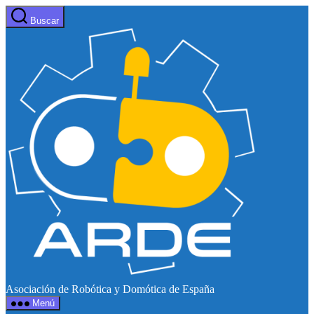
Saltar
Buscar
al
Web
contenido
de
ARDE
Asociación de Robótica y Domótica de España
Menú