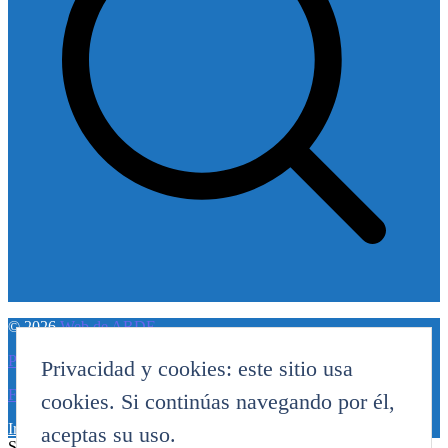
© 2026
Web de ARDE
Política de privacidad
Privacidad y cookies: este sitio usa
Funciona con WordPress
cookies. Si continúas navegando por él,
Ir arriba
↑
Subir
↑
aceptas su uso.
Suscribete y Recibe Mucho a Cambio