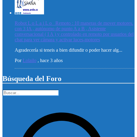
Robot L o L a i L o _Remoto : 10 maneras de mover motores.
con 3 IA , autónomo de punto A a B , Asistente
conversacional ( I A ) y controlado en remoto por usuarios del
chat para ver cámara y activar luces-motores
Agradecería si teneis a bien difundir o poder hacer alg...
Por
Lolailo
,
hace 3 años
Búsqueda del Foro