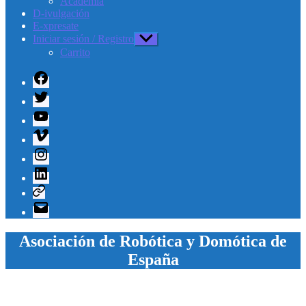
Academia
D-ivulgación
E-xpresate
Iniciar sesión / Registro
Mostrar
el
Carrito
submenú
Facebook
Twitter
Youtube
Vimeo
Instagram
Linkedin
Telegram
Correo
electrónico
Asociación de Robótica y Domótica de
España